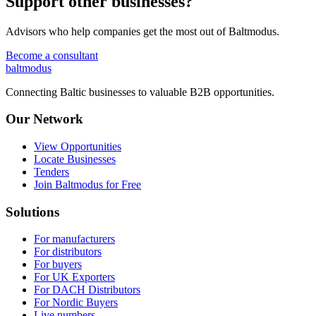
Support other businesses?
Advisors who help companies get the most out of Baltmodus.
Become a consultant
balt
modus
Connecting Baltic businesses to valuable B2B opportunities.
Our Network
View Opportunities
Locate Businesses
Tenders
Join Baltmodus for Free
Solutions
For manufacturers
For distributors
For buyers
For UK Exporters
For DACH Distributors
For Nordic Buyers
Live numbers