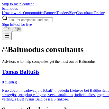
Skip to main content
balt
modus
How it works
Opportunities
Partners
Tenders
Blog
Consultants
Pricing
Sign In
Post for free
🇱🇹
🇬🇧
Baltmodus consultants
Advisors who help companies get the most out of Baltmodus.
Tomas Baltušis
0 client(s)
Nuo 2020 m. vadovauju „Tobalt" ir padedu Lietuvos bei Baltijos šalių v
strategijos, projektų valdymo, verslo analitikos, individualios progr
vertingus B2B ryšius Baltijos ir ES rinkose.