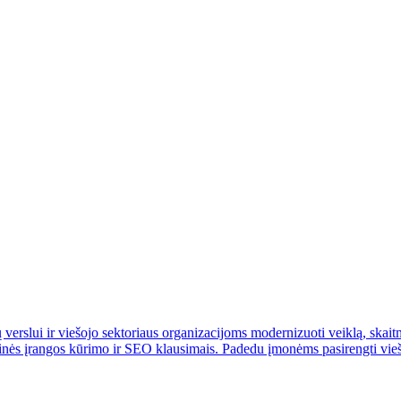
erslui ir viešojo sektoriaus organizacijoms modernizuoti veiklą, skaitm
aminės įrangos kūrimo ir SEO klausimais. Padedu įmonėms pasirengti vie