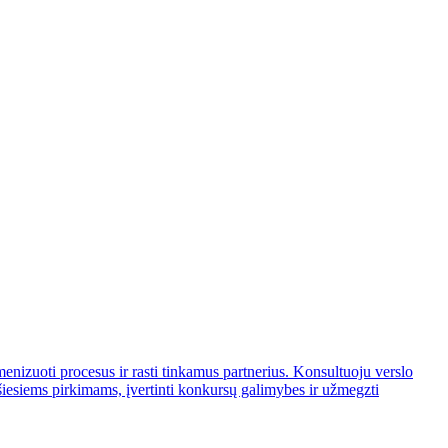
enizuoti procesus ir rasti tinkamus partnerius. Konsultuoju verslo
šiesiems pirkimams, įvertinti konkursų galimybes ir užmegzti