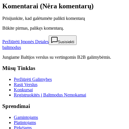
Komentarai (Nėra komentarų)
Prisijunkite, kad galėtumėte palikti komentarą
Būkite pirmas, palikęs komentarą.
Peržiūrėti Įmonės Detales
Susisiekti
balt
modus
Jungiame Baltijos verslus su vertingomis B2B galimybėmis.
Mūsų Tinklas
Peržiūrėti Galimybes
Rasti Verslus
Konkursai
Registruokitės į Baltmodus Nemokamai
Sprendimai
Gamintojams
Platintojams
Pirkėjams