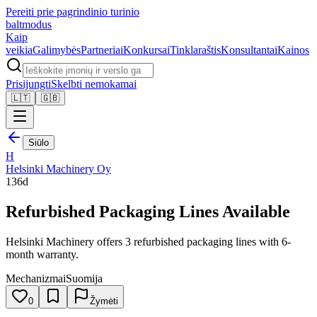
Pereiti prie pagrindinio turinio
balt
modus
Kaip
veikia
Galimybės
Partneriai
Konkursai
Tinklaraštis
Konsultantai
Kainos
Prisijungti
Skelbti nemokamai
🇱🇹
🇬🇧
Siūlo
H
Helsinki Machinery Oy
136d
Refurbished Packaging Lines Available
Helsinki Machinery offers 3 refurbished packaging lines with 6-
month warranty.
Mechanizmai
Suomija
0
Žymėti