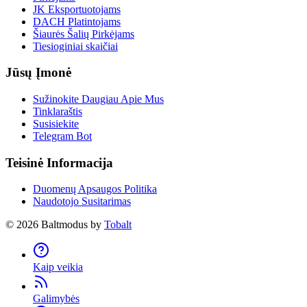
JK Eksportuotojams
DACH Platintojams
Šiaurės Šalių Pirkėjams
Tiesioginiai skaičiai
Jūsų Įmonė
Sužinokite Daugiau Apie Mus
Tinklaraštis
Susisiekite
Telegram Bot
Teisinė Informacija
Duomenų Apsaugos Politika
Naudotojo Susitarimas
©
2026
Baltmodus by
Tobalt
Kaip veikia
Galimybės