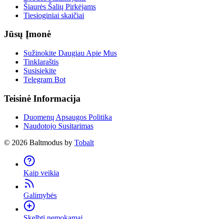
Šiaurės Šalių Pirkėjams
Tiesioginiai skaičiai
Jūsų Įmonė
Sužinokite Daugiau Apie Mus
Tinklaraštis
Susisiekite
Telegram Bot
Teisinė Informacija
Duomenų Apsaugos Politika
Naudotojo Susitarimas
©
2026
Baltmodus by
Tobalt
Kaip veikia
Galimybės
Skelbti nemokamai