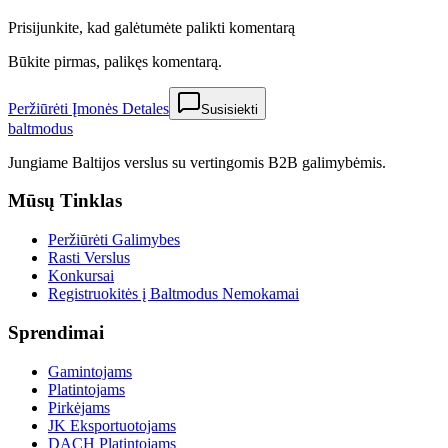
Prisijunkite, kad galėtumėte palikti komentarą
Būkite pirmas, palikęs komentarą.
Peržiūrėti Įmonės Detales
Susisiekti
balt
modus
Jungiame Baltijos verslus su vertingomis B2B galimybėmis.
Mūsų Tinklas
Peržiūrėti Galimybes
Rasti Verslus
Konkursai
Registruokitės į Baltmodus Nemokamai
Sprendimai
Gamintojams
Platintojams
Pirkėjams
JK Eksportuotojams
DACH Platintojams