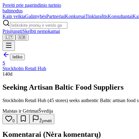
Pereiti prie pagrindinio turinio
balt
modus
Kaip veikia
Galimybės
Partneriai
Konkursai
Tinklaraštis
Konsultantai
Ka
Prisijungti
Skelbti nemokamai
🇱🇹
🇬🇧
Ieško
S
Stockholm Retail Hub
140d
Seeking Artisan Baltic Food Suppliers
Stockholm Retail Hub (45 stores) seeks authentic Baltic artisan food s
Maistas ir Gėrimai
Švedija
0
Žymėti
Komentarai (Nėra komentarų)